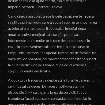
ocupe de tot v-ar ajuta enorm, asa cum suntem noi
Imperial Servicii Funerare Craiova.
Cand cineva apropiat trece la cele vesnice este necesar
sa stii ca primul lucru care trebuie facut, este intocmirea
actelor aferente atestarii decesului. Imediat dupa
moartea cuiva, medicul care se afla pe salvare
intocmeste un formular prin care declara decesul. In
cazul in care evenimentul nefericit s-a desfasurat in
timpul zilei, va trebui sa apelati la medicul de familie, iar
daca are loc noaptea, cel mai recomandat este sa sunati
la 112. Medicul de pe salvare, dupa ce va examina
corpul, va emite declaratia.
A doua zi va trebui sa va deplasati la forurile care emit
certificatul de deces. Din acest motiv, va stam la
dispozitie 24/7 cu o gama larga de servicii. Tot ce
trebuie sa faceti este sa ne contactati telefonic iar in
urma comunicarii cu dvs. vom stabili impreuna toate