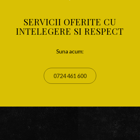
SERVICII OFERITE CU
INTELEGERE SI RESPECT
Suna acum:
0724 461 600