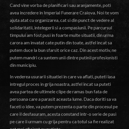
Cand vine vorba de planificari sau aranjamente, poti
avea incredere in Imperial Funerare Craiova. Noi te vom
ajuta atat cu organizarea, cat si din punct de vedere al
solidaritatii, intelegerii si a compasiunii. Pe parcursul
timpului am fost pusi in foarte multe situatii, din urma
carora am invatat cate putin din toate, astfel incat sa
putem duce la bun sfarsit orice caz. Din acest motiv, ne
putem mandri ca suntem unii dintre putinii profesionisti
din municipiu.
In vederea usurarii situatiei in care va aflati, puteti lasa
intregul proces in grija noastra, astfel incat sa puteti
avea partea de ultimele clipe de ramas bun fata de
persoana care a parasit aceasta lume. Daca doriti sa va
faceti o idee, va putem prezenta o parte din procesul pe
care il desfasuram, acesta constand intr-o serie de pasi
pe care ii urmam cu grija pentru ca totul sa fie realizat
cat mai eficient cu putinta.