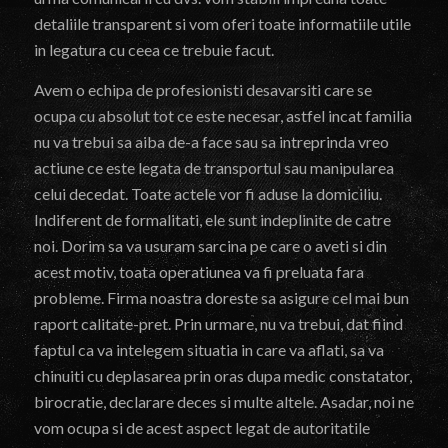
detaliile transparent si vom oferi toate informatiile utile
in legatura cu ceea ce trebuie facut.
Avem o echipa de profesionisti desavarsiti care se
ocupa cu absolut tot ce este necesar, astfel incat familia
nu va trebui sa aiba de-a face sau sa intreprinda vreo
actiune ce este legata de transportul sau manipularea
celui decedat. Toate actele vor fi aduse la domiciliu.
Indiferent de formalitati, ele sunt indeplinite de catre
noi. Dorim sa va usuram sarcina pe care o aveti si din
acest motiv, toata operatiunea va fi preluata fara
probleme. Firma noastra doreste sa asigure cel mai bun
raport calitate-pret. Prin urmare, nu va trebui, dat fiind
faptul ca va intelegem situatia in care va aflati, sa va
chinuiti cu deplasarea prin oras dupa medic constatator,
birocratie, declarare deces si multe altele. Asadar, noi ne
vom ocupa si de acest aspect legat de autoritatile