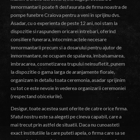
inmormantarii poate fi desfasurata de firma noastra de
pompe funebre Craiova pentru a veni in sprijinu dvs.
Asadar, cu o experienta de peste 12 ani, noi stam la
dispozitie si raspundem oricarei intrebari, oferind
consiliere funerara, intocmim actele necesare
inmormantarii precum si a dosarului pentru ajutor de
inmormantare, ne ocupam de spalarea, imbalsamarea,
imbracarea, cosmetizarea trupului neinsufletit, punem
la dispozitie o gama larga de aranjamente florale,
organizam in detaliu toata ceremonia, asadar sprijinim
cu tot ce este nevoie in vederea organizarii ceremoniei
(respectand obiceiurile).
Desigur, toate acestea sunt oferite de catre orice firma.
Sfatul nostru este sa alegeti pe cineva capabil, care a
mai trecut prin astfel de situatii. Daca nu cunoasteti
exact institutiile la care puteti apela, o firma care sa se