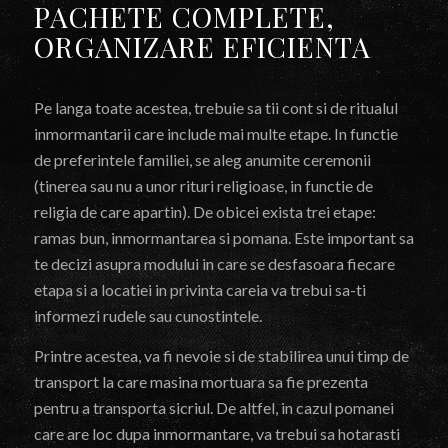
PACHETE COMPLETE,
ORGANIZARE EFICIENTA
Pe langa toate acestea, trebuie sa tii cont si de ritualul
inmormantarii care include mai multe etape. In functie
de preferintele familiei, se aleg anumite ceremonii
(tinerea sau nu a unor rituri religioase, in functie de
religia de care apartin). De obicei exista trei etape:
ramas bun, inmormantarea si pomana. Este important sa
te decizi asupra modului in care se desfasoara fiecare
etapa si a locatiei in privinta careia va trebui sa-ti
informezi rudele sau cunostintele.
Printre acestea, va fi nevoie si de stabilirea unui timp de
transport la care masina mortuara sa fie prezenta
pentru a transporta sicriul. De altfel, in cazul pomanei
care are loc dupa inmormantare, va trebui sa hotarasti