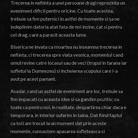
Trecerea in nefiinta a unei persoane dragi reprezinta un
eveniment dificil pentru oricine. Cu toate acestea,
trebuie sa fim puternici in astfel de momente si sa ne
indeplinim datoria atat fata de noi insine, cat si pentru
cel drag, care a parasit aceasta lume.
Biserica ne invata ca moartea nu inseamna trecerea in
nefiinta, ci trecerea spre viata vesnica, momentul cand
omul revine catre locasul sau de veci (trupul in tarana iar
sufletul la Dumnezeu) si incheierea scopului care l-a
avut pe acest pamant.
Asadar, cand un astfel de eveniment are loc, trebuie sa
fim impacati cu aceasta idee si sa gandim pozitiv; cu
toate ca pentru noi, in realitate, despartirea chiar daca e
temporara, in interior suferim in taina. Dat fiind faptul
ca toti am trecut la un moment dat prin aceste
momente, cunoastem apasarea sufleteasca si