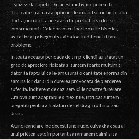
realizeze la capela. Din acest motiv, noi punem la
dispozitie si aceasta optiune, depunand sicriul in locatia
dorita, urmand ca acesta sa fie preluat in vederea
inmormantarii. Colaboram cu foarte multe biserici,
astfel incat priveghiul sa aiba loc traditional si fara
probleme.
In toata aceasta perioada de timp, clientii au aratat un
grad de apreciere ridicata si suntem foarte multumiti
datorita faptului ca le-am usurat o cantitate enorma din
sarcina lor, dar si din durerea provocata de pierderea
suferita. Indiferent de caz, serviciile noastre funerare
Craiova sunt adaptabile si flexibile, intrucat suntem
pregatiti pentru a fi alaturi de cel drag in ultimul sau
drum.
Atunci cand are loc decesul unei rude, cuiva drag sau al
unui prieten, este important sa ramanem calmi si sa